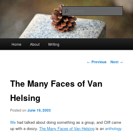
Skip
An economy of words
to
Sear
primary
content
stonetable.org
Main
Home
About
Writing
menu
Post
←
Previous
Next
→
navigation
The Many Faces of Van
Helsing
Posted on
June 19, 2003
We
had talked about doing something as a group, and Cliff came
up with a doozy.
The Many Faces of Van Helsing
is an
anthology