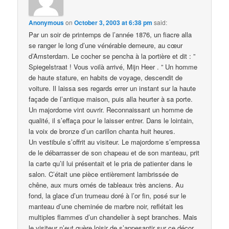
Anonymous
on
October 3, 2003 at 6:38 pm
said:
Par un soir de printemps de l’année 1876, un fiacre alla
se ranger le long d’une vénérable demeure, au cœur
d’Amsterdam. Le cocher se pencha à la portière et dit : ”
Spiegelstraat ! Vous voilà arrivé, Mijn Heer . ” Un homme
de haute stature, en habits de voyage, descendit de
voiture. Il laissa ses regards errer un instant sur la haute
façade de l’antique maison, puis alla heurter à sa porte.
Un majordome vint ouvrir. Reconnaissant un homme de
qualité, il s’effaça pour le laisser entrer. Dans le lointain,
la voix de bronze d’un carillon chanta huit heures.
Un vestibule s’offrit au visiteur. Le majordome s’empressa
de le débarrasser de son chapeau et de son manteau, prit
la carte qu’il lui présentait et le pria de patienter dans le
salon. C’était une pièce entièrement lambrissée de
chêne, aux murs ornés de tableaux très anciens. Au
fond, la glace d’un trumeau doré à l’or fin, posé sur le
manteau d’une cheminée de marbre noir, reflétait les
multiples flammes d’un chandelier à sept branches. Mais
le visiteur n’eut guère loisir de s’appesantir sur ce décor