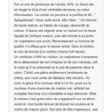
Par un soir de printemps de l’année 1876, un fiacre alla
se ranger le long d’une vénérable demeure, au cœur
d’Amsterdam. Le cocher se pencha à la portière et dit : ”
Spiegelstraat ! Vous voilà arrivé, Mijn Heer . ” Un homme
de haute stature, en habits de voyage, descendit de
voiture. Il laissa ses regards errer un instant sur la haute
façade de l’antique maison, puis alla heurter à sa porte.
Un majordome vint ouvrir. Reconnaissant un homme de
qualité, il s’effaça pour le laisser entrer. Dans le lointain,
la voix de bronze d’un carillon chanta huit heures.
Un vestibule s’offrit au visiteur. Le majordome s’empressa
de le débarrasser de son chapeau et de son manteau, prit
la carte qu’il lui présentait et le pria de patienter dans le
salon. C’était une pièce entièrement lambrissée de
chêne, aux murs ornés de tableaux très anciens. Au
fond, la glace d’un trumeau doré à l’or fin, posé sur le
manteau d’une cheminée de marbre noir, reflétait les
multiples flammes d’un chandelier à sept branches. Mais
le visiteur n’eut guère loisir de s’appesantir sur ce décor
suranné. Une lourde tenture de brocart se souleva et le
maître de maison parut. Son port de tête majestueux, ses