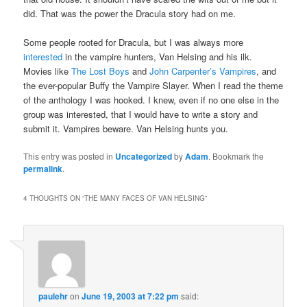
did. That was the power the Dracula story had on me.
Some people rooted for Dracula, but I was always more
interested
in the vampire hunters, Van Helsing and his ilk.
Movies like
The Lost Boys
and
John Carpenter’s Vampires
, and
the ever-popular Buffy the Vampire Slayer. When I read the theme
of the anthology I was hooked. I knew, even if no one else in the
group was interested, that I would have to write a story and
submit it. Vampires beware. Van Helsing hunts you.
This entry was posted in
Uncategorized
by
Adam
. Bookmark the
permalink
.
4 THOUGHTS ON “
THE MANY FACES OF VAN HELSING
”
paulehr
on
June 19, 2003 at 7:22 pm
said: