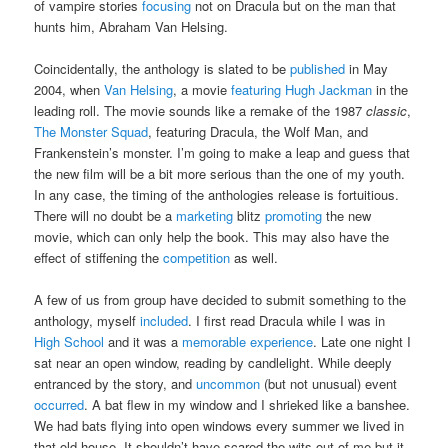
of vampire stories
focusing
not on Dracula but on the man that
hunts him, Abraham Van Helsing.
Coincidentally, the anthology is slated to be
published
in May
2004, when
Van Helsing
, a movie
featuring
Hugh Jackman
in the
leading roll. The movie sounds like a remake of the 1987
classic
,
The Monster Squad
, featuring Dracula, the Wolf Man, and
Frankenstein’s monster. I’m going to make a leap and guess that
the new film will be a bit more serious than the one of my youth.
In any case, the timing of the anthologies release is fortuitious.
There will no doubt be a
marketing
blitz
promoting
the new
movie, which can only help the book. This may also have the
effect of stiffening the
competition
as well.
A few of us from group have decided to submit something to the
anthology, myself
included
. I first read Dracula while I was in
High School
and it was a
memorable
experience
. Late one night I
sat near an open window, reading by candlelight. While deeply
entranced by the story, and
uncommon
(but not unusual) event
occurred
. A bat flew in my window and I shrieked like a banshee.
We had bats flying into open windows every summer we lived in
that old house. It shouldn’t have scared the wits out of me but it